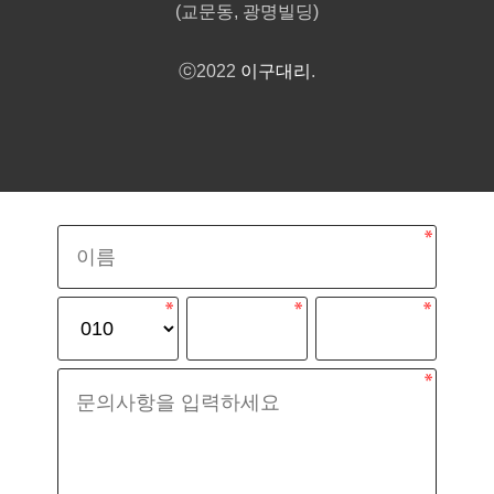
(교문동, 광명빌딩)
ⓒ2022
이구대리
.